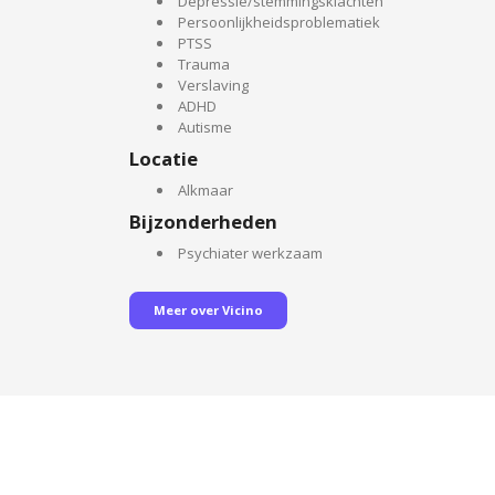
Depressie/stemmingsklachten
Persoonlijkheidsproblematiek
PTSS
Trauma
Verslaving
ADHD
Autisme
Locatie
Alkmaar
Bijzonderheden
Psychiater werkzaam
Meer over Vicino