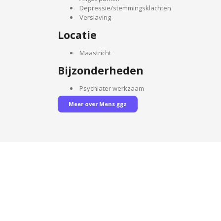
Depressie/stemmingsklachten
Verslaving
Locatie
Maastricht
Bijzonderheden
Psychiater werkzaam
Meer over Mens ggz