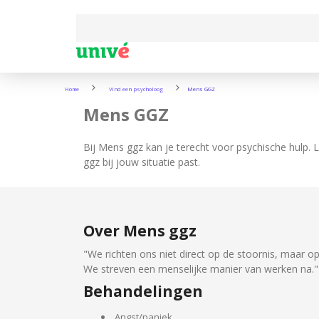
Home
Vind een psycholoog
Mens GGZ
Mens GGZ
Bij Mens ggz kan je terecht voor psychische hulp. 
ggz bij jouw situatie past.
Over Mens ggz
"We richten ons niet direct op de stoornis, maar 
We streven een menselijke manier van werken na."
Behandelingen
Angst/paniek