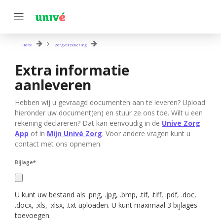
Home
Zorgverzekering
Extra informatie
aanleveren
Hebben wij u gevraagd documenten aan te leveren? Upload
hieronder uw document(en) en stuur ze ons toe. Wilt u een
rekening declareren? Dat kan eenvoudig in de
Unive Zorg
App
of in
Mijn Univé Zorg
. Voor andere vragen kunt u
contact met ons opnemen.
Bijlage
*
U kunt uw bestand als .png, .jpg, .bmp, .tif, .tiff, .pdf, .doc,
.docx, .xls, .xlsx, .txt uploaden. U kunt maximaal 3 bijlages
toevoegen.